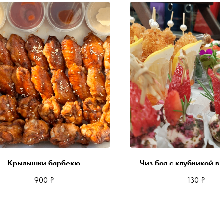
Крылышки барбекю
Чиз бол с клубникой 
900
₽
130
₽