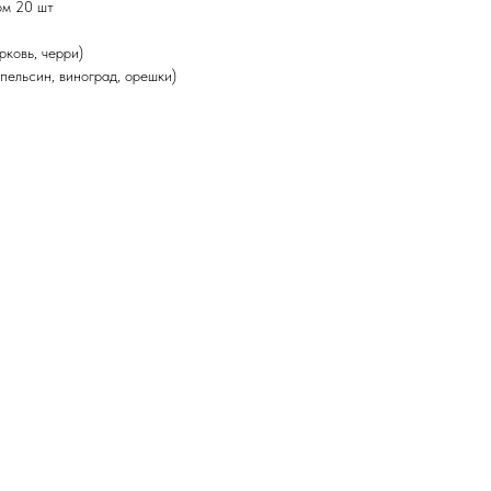
ом 20 шт
рковь, черри)
апельсин, виноград, орешки)