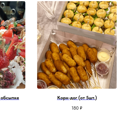
в обсыпке
Корн-дог (от 5шт.)
180
₽