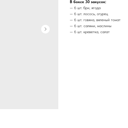
В боксе 30 закусок:
— 6 шт. бри, ягода
— 6 шт. лосось, огурец
— 6 шт. говяна, вяленый томат
— 6 шт. cалями, маслины
— 6 шт. креветка, салат