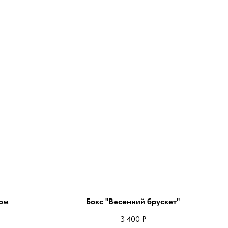
сом
Бокс "Весенний брускет"
3 400
₽