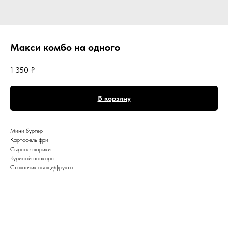
Макси комбо на одного
1 350
₽
В корзину
Мини бургер
Картофель фри
Сырные шарики
Куриный попкорн
Стаканчик овощи/фрукты