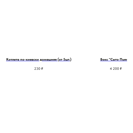
Котлета по-киевски домашняя (от 5шт.)
Бокс "Сыто Пьяно"
230
₽
4 200
₽