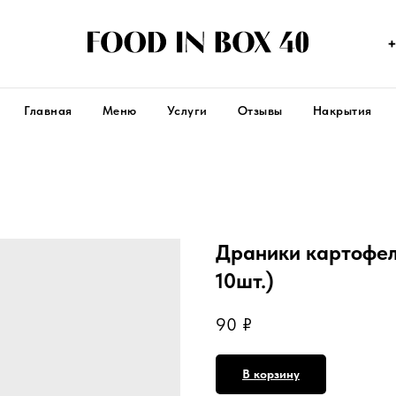
+
Главная
Меню
Услуги
Отзывы
Накрытия
Драники картофел
10шт.)
90
₽
В корзину