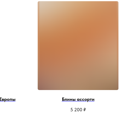
 Европы
Блины ассорти
5 200
₽