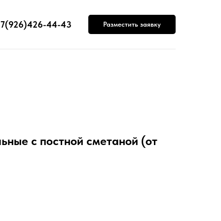
7(926)426-44-43
Разместить заявку
ьные с постной сметаной (от