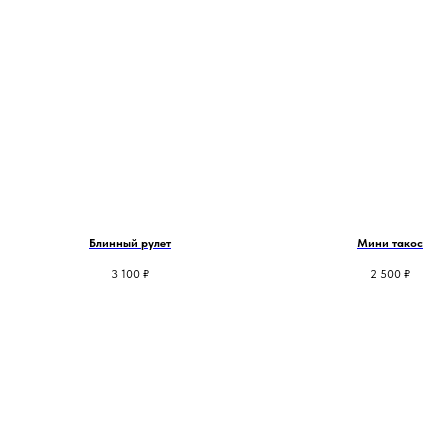
Блинный рулет
Мини такос
3 100
₽
2 500
₽