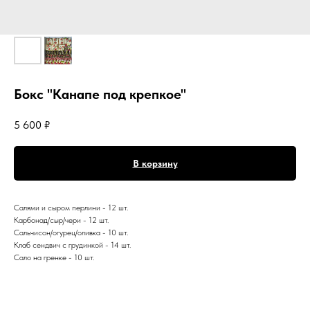
Бокс "Канапе под крепкое"
5 600
₽
В корзину
Салями и сыром перлини - 12 шт.
Карбонад/сыр/чери - 12 шт.
Сальчисон/огурец/оливка - 10 шт.
Клаб сендвич с грудинкой - 14 шт.
Сало на гренке - 10 шт.