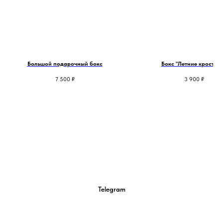
Большой подарочный бокс
Бокс "Летние кростин
7 500
₽
3 900
₽
Telegram