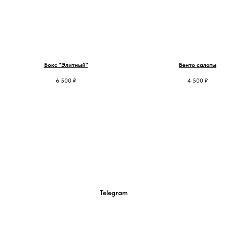
Бокс "Элитный"
Бенто салаты
6 500
₽
4 500
₽
Telegram