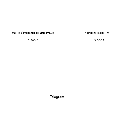
Мини брускетта со шпротами
Романтический ужи
1 500
₽
3 500
₽
Telegram