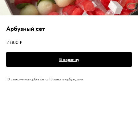
Арбузный сет
2 800
₽
В корзину
10 стаканчиков арбуз фета, 18 канапе арбуз-дыня